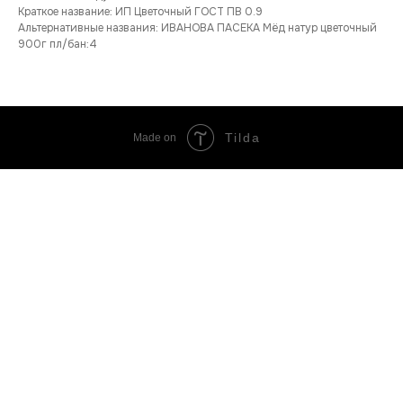
Краткое название: ИП Цветочный ГОСТ ПВ 0.9
Альтернативные названия: ИВАНОВА ПАСЕКА Мёд натур цветочный
900г пл/бан:4
Tilda
Made on